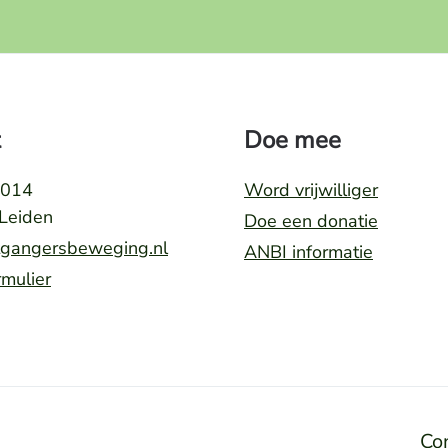
Doe mee
3014
Word vrijwilliger
Leiden
Doe een donatie
tgangersbeweging.nl
ANBI informatie
rmulier
Co