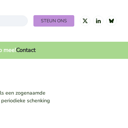
STEUN ONS
 for results.
p mee!
Contact
 als een zogenaamde
 periodieke schenking