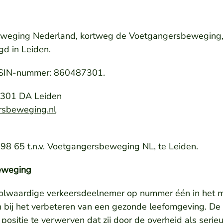
eweging Nederland, kortweg de Voetgangersbeweging, i
gd in Leiden.
SIN-nummer: 860487301.
2301 DA Leiden
rsbeweging.nl
 65 t.n.v. Voetgangersbeweging NL, te Leiden.
eweging
volwaardige verkeersdeelnemer op nummer één in het mob
n bij het verbeteren van een gezonde leefomgeving. 
positie te verwerven dat zij door de overheid als serieu