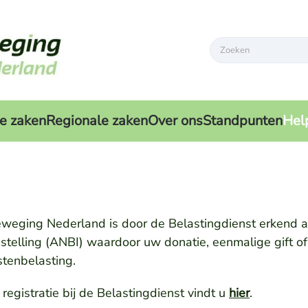
Type 2 or more characters
e zaken
Regionale zaken
Over ons
Standpunten
Hel
eweging Nederland is door de Belastingdienst erkend
elling (ANBI) waardoor uw donatie, eenmalige gift of
stenbelasting.
egistratie bij de Belastingdienst vindt u
hier
.