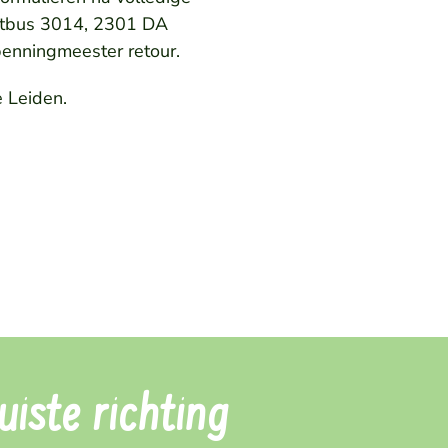
ostbus 3014, 2301 DA
penningmeester retour.
 Leiden.
iste richting