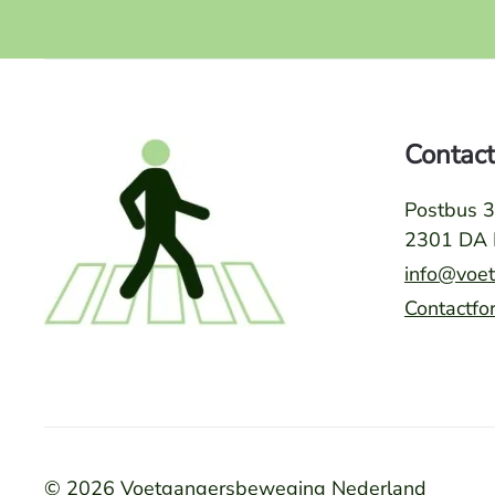
Contact
Postbus 
2301 DA 
info@voe
Contactfo
©
2026
Voetgangersbeweging Nederland