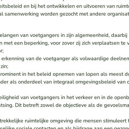
eitsbeleid en bij het ontwikkelen en uitvoeren van rui
al samenwerking worden gezocht met andere organisat
elangen van voetgangers in zijn algemeenheid, daarbij
 met een beperking, voor zover zij zich verplaatsen te 
r;
 erkenning van de voetganger als volwaardige deelneme
zin;
 prominent in het beleid opnemen van lopen als meest
 ander als onderdeel van integraal omgevingsbeleid va
eiligheid van voetgangers in het verkeer en in de open
tsing. Dit betreft zowel de objectieve als de gevoelsma
trekkelijke ruimtelijke omgeving die mensen stimuleert 
elijke sociale contacten en als bijdrage aan een gezo