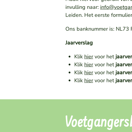
invulling naar:
info@voetga
Leiden. Het eerste formulie
Ons banknummer is: NL73 R
Jaarverslag
Klik
hier
voor het
jaarve
Klik
hier
voor het
jaarve
Klik
hier
voor het
jaarve
Klik
hier
voor het
jaarve
Voetgangersb