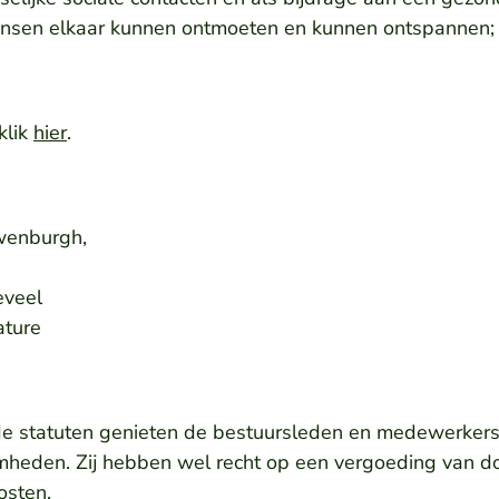
sen elkaar kunnen ontmoeten en kunnen ontspannen
klik
hier
.
uwenburgh,
eveel
ature
n de statuten genieten de bestuursleden en medewerker
mheden. Zij hebben wel recht op een vergoeding van do
osten.