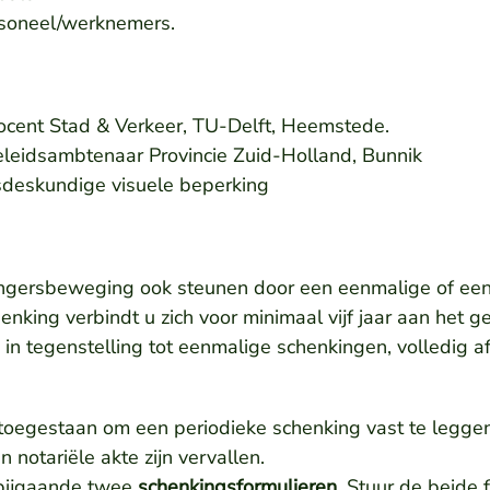
rsoneel/werknemers.
docent Stad & Verkeer, TU-Delft, Heemstede.
leidsambtenaar Provincie Zuid-Holland, Bunnik
sdeskundige visuele beperking
angersbeweging ook steunen door een eenmalige of een
henking verbindt u zich voor minimaal vijf jaar aan het 
, in tegenstelling tot eenmalige schenkingen, volledig a
t toegestaan om een periodieke schenking vast te legge
notariële akte zijn vervallen.
 bijgaande twee
schenkingsformulieren
.
Stuur de beide 