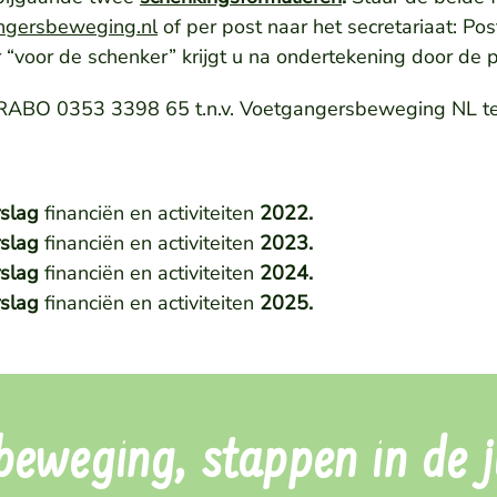
ngersbeweging.nl
of per post naar het secretariaat: P
r “voor de schenker” krijgt u na ondertekening door de 
ABO 0353 3398 65 t.n.v. Voetgangersbeweging NL te
rslag
financiën en activiteiten
2022.
rslag
financiën en activiteiten
2023.
rslag
financiën en activiteiten
2024.
rslag
financiën en activiteiten
2025.
eweging, stappen in de ju